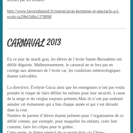
http://www.lavoixdunord.fr/region/arras-kermesse-et-spectacle-a-l-
ecole-ia29b6340n1378898
CARNAVAL 2013
En ce jour de mardi gras, les élèves de l’école Sainte-Bernadette ont
défilé déguisés. Malheureusement, le carnaval ne se fera pas en
cortège aux alentours de l’école car, les conditions météorologiques
étaient exécrables.
La directrice, Évelyne Gucia ainsi que les enseignants n’ont pas voulu
prendre le risque de faire défiler les enfants pour leur sécurité, à cause
de la neige et du verglas toujours présents.Mais ils n’ont pas souhaité
annuler cet événement qui a lieu chaque année et qui s’est déroulé
dans la cour.
Nombre de parents d’élèves étaient présents pour l’organisation de ce
défilé comme, par exemple, pour maquiller les enfants, créer leur
costume, faire les crêpes pour le goûter...
Cette année, le thème général de ce projet était «la Chine».