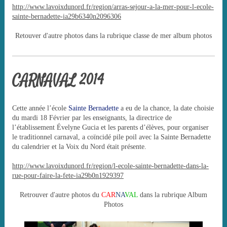
http://www.lavoixdunord.fr/region/arras-sejour-a-la-mer-pour-l-ecole-
sainte-bernadette-ia29b6340n2096306
Retouver d'autre photos dans la rubrique classe de mer album photos
CARNAVAL 2014
Cette année l’école
Sainte Bernadette
a eu de la chance, la date choisie
du mardi 18 Février par les enseignants, la directrice de
l’établissement Évelyne Gucia et les parents d’élèves, pour organiser
le traditionnel carnaval, a coïncidé pile poil avec la Sainte Bernadette
du calendrier et la Voix du Nord était présente.
http://www.lavoixdunord.fr/region/l-ecole-sainte-bernadette-dans-la-
rue-pour-faire-la-fete-ia29b0n1929397
Retrouver d'autre photos du
CAR
NA
VAL
dans la rubrique Album
Photos